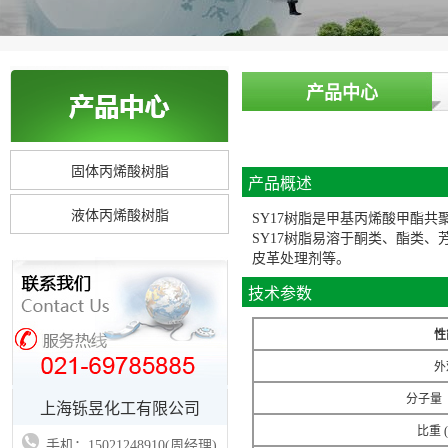
产品中心
固体丙烯酸树脂
产品概述
液体丙烯酸树脂
SY17树脂是甲基丙烯酸甲酯共
SY17树脂易溶于酮类、酯类
皮革处理剂等。
技术参数
性
外
分子量
上海铄昱化工有限公司
比重 (
手机：15021248910(周经理)