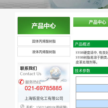
产品中心
固体丙烯酸树脂
产品概述
液体丙烯酸树脂
SY08硬度适中, 
SY08树脂易溶于酮
皮革处理剂等。
技术参数
上海铄昱化工有限公司
手机：15021248910(周经理)