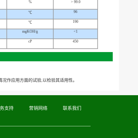
%
> 99.0
96
℃
190
℃
mgKOH/g
<1
cP
450
情况作应用方面的试验,以检验其适用性。
务支持
营销网络
联系我们