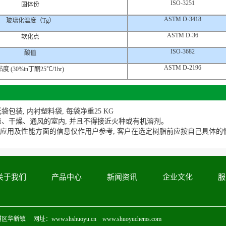
ISO-3251
固体份
ASTM D-3418
玻璃化温度（Tg）
ASTM D-36
软化点
ISO-3682
酸值
ASTM D-2196
粘度 (30%in丁酮25℃/1hr)
袋包装, 内衬塑料袋, 每袋净重25 KG
凉、干燥、通风的室内, 并且不得接近火种或有机溶剂。
脂应用及性能方面的信息仅作用户参考, 客户在选定树脂前应按自己具体的
关于我们
产品中心
新闻资讯
企业文化
服
镇 网址：www.shshuoyu.cn www.shuoyuchems.com