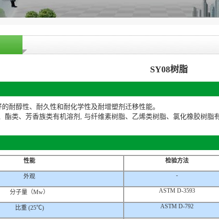
SY08树脂
有良好的耐醇性、耐久性和耐化学性及耐增塑剂迁移性能。
类、酯类、芳香族类有机溶剂, 与纤维素树脂、乙烯类树脂、氯化橡胶树脂
性能
检验方法
-
外观
ASTM D-3593
分子量（Mw）
ASTM D-792
比重 (25℃)