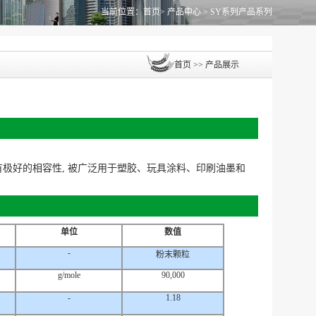
当前位置：
首页
>
产品中心
>
SY系列产品系列
首页
>>
产品展示
有极好的相容性, 被广泛用于塑胶、玩具涂料、印刷油墨和
单位
数值
-
粉末颗粒
g/mole
90,000
-
1.18