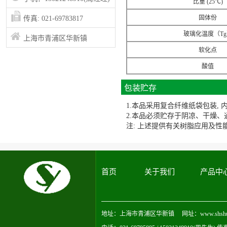
比重 (25℃)
固体份
传真: 021-69783817
玻璃化温度（Tg
上海市青浦区华新镇
软化点
酸值
包装贮存
1.本品采用复合纤维纸袋包装, 内
2.本品必须贮存于阴凉、干燥、
注: 上述提供有关树脂应用及性
首页
关于我们
产品中
地址：上海市青浦区华新镇 网址：www.shshuoyu.c