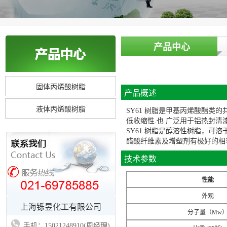
产品中心
固体丙烯酸树脂
产品概述
液体丙烯酸树脂
SY61 树脂是甲基丙烯酸酯类
低收缩性.也 广泛用于铝热封清
SY61 树脂是醇溶性树脂，
醋酸纤维素及增塑剂有极好的相
技术参数
性能
外观
上海铄昱化工有限公司
分子量（Mw
手机：15021248910(周经理)