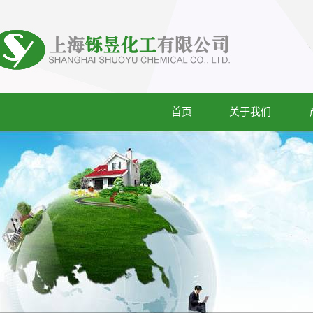
首页
关于我们