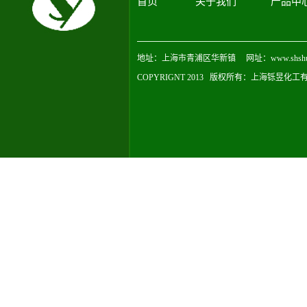
首页
关于我们
产品中
地址：上海市青浦区华新镇 网址：www.shshuoyu.cn 
COPYRIGNT 2013 版权所有：
上海铄昱化工