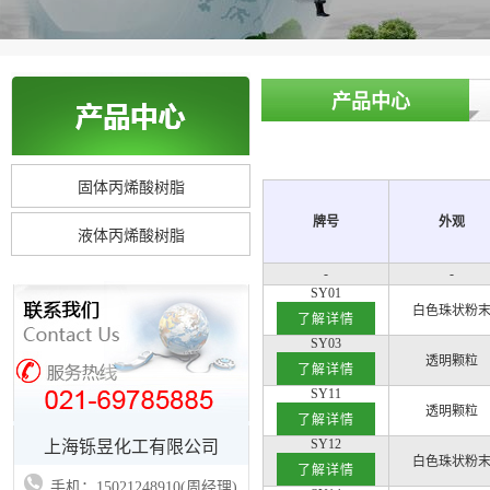
产品中心
固体丙烯酸树脂
牌号
外观
液体丙烯酸树脂
-
-
SY01
白色珠状粉
了解详情
SY03
透明颗粒
了解详情
SY11
透明颗粒
了解详情
SY12
上海铄昱化工有限公司
白色珠状粉
了解详情
手机：15021248910(周经理)